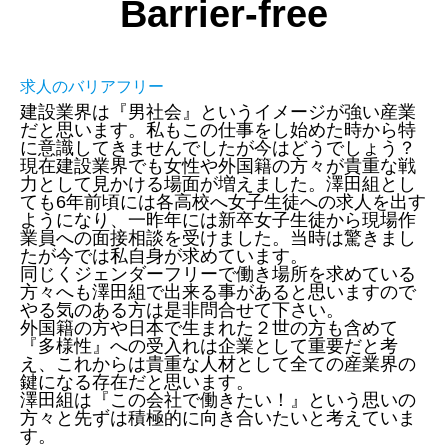
Barrier-free
求人のバリアフリー
建設業界は『男社会』というイメージが強い産業
だと思います。私もこの仕事をし始めた時から特
に意識してきませんでしたが今はどうでしょう？
現在建設業界でも女性や外国籍の方々が貴重な戦
力として見かける場面が増えました。澤田組とし
ても6年前頃には各高校へ女子生徒への求人を出す
ようになり、一昨年には新卒女子生徒から現場作
業員への面接相談を受けました。当時は驚きまし
たが今では私自身が求めています。
同じくジェンダーフリーで働き場所を求めている
方々へも澤田組で出来る事があると思いますので
やる気のある方は是非問合せて下さい。
外国籍の方や日本で生まれた２世の方も含めて
『多様性』への受入れは企業として重要だと考
え、これからは貴重な人材として全ての産業界の
鍵になる存在だと思います。
澤田組は『この会社で働きたい！』という思いの
方々と先ずは積極的に向き合いたいと考えていま
す。