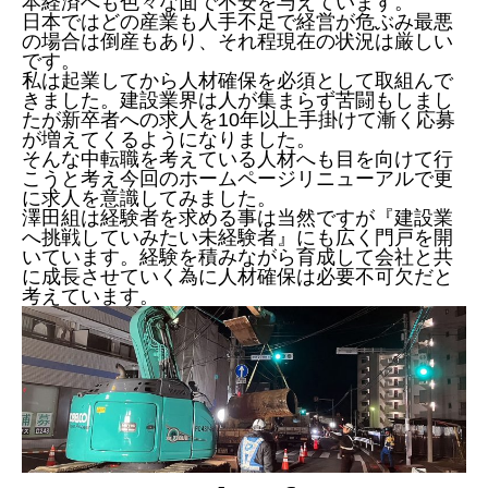
本経済へも色々な面で不安を与えています。
日本ではどの産業も人手不足で経営が危ぶみ最悪
の場合は倒産もあり、それ程現在の状況は厳しい
です。
私は起業してから人材確保を必須として取組んで
きました。建設業界は人が集まらず苦闘もしまし
たが新卒者への求人を10年以上手掛けて漸く応募
が増えてくるようになりました。
そんな中転職を考えている人材へも目を向けて行
こうと考え今回のホームページリニューアルで更
に求人を意識してみました。
澤田組は経験者を求める事は当然ですが『建設業
へ挑戦していみたい未経験者』にも広く門戸を開
いています。経験を積みながら育成して会社と共
に成長させていく為に人材確保は必要不可欠だと
考えています。