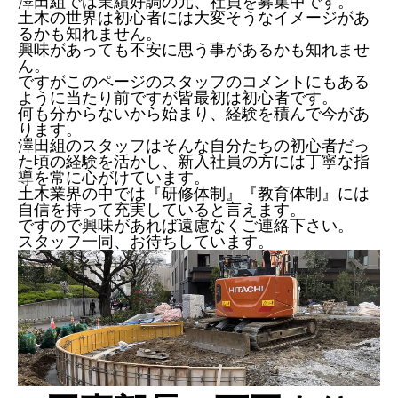
澤田組では業績好調の元、社員を募集中です。
土木の世界は初心者には大変そうなイメージがあ
るかも知れません。
興味があっても不安に思う事があるかも知れませ
ん。
ですがこのページのスタッフのコメントにもある
ように当たり前ですが皆最初は初心者です。
何も分からないから始まり、経験を積んで今があ
ります。
澤田組のスタッフはそんな自分たちの初心者だっ
た頃の経験を活かし、新入社員の方には丁寧な指
導を常に心がけています。
土木業界の中では『研修体制』『教育体制』には
自信を持って充実していると言えます。
ですので興味があれば遠慮なくご連絡下さい。
スタッフ一同、お待ちしています。