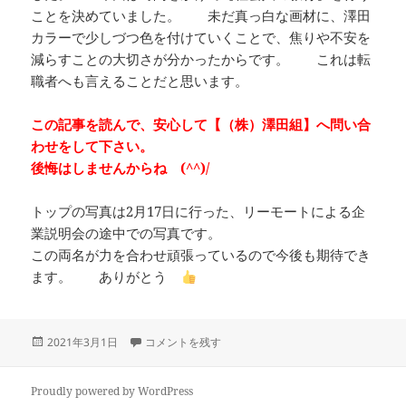
ことを決めていました。 未だ真っ白な画材に、澤田
カラーで少しづつ色を付けていくことで、焦りや不安を
減らすことの大切さが分かったからです。 これは転
職者へも言えることだと思います。
この記事を読んで、安心して【（株）澤田組】へ問い合
わせをして下さい。
後悔はしませんからね (^^)/
トップの写真は2月17日に行った、リーモートによる企
業説明会の途中での写真です。
この両名が力を合わせ頑張っているので今後も期待でき
ます。 ありがとう
投
求人を考えると に
2021年3月1日
コメントを残す
稿
日:
Proudly powered by WordPress