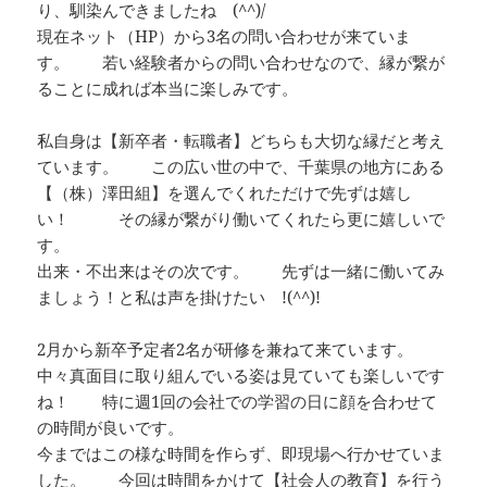
り、馴染んできましたね (^^)/
現在ネット（HP）から3名の問い合わせが来ていま
す。 若い経験者からの問い合わせなので、縁が繋が
ることに成れば本当に楽しみです。
私自身は【新卒者・転職者】どちらも大切な縁だと考え
ています。 この広い世の中で、千葉県の地方にある
【（株）澤田組】を選んでくれただけで先ずは嬉し
い！ その縁が繋がり働いてくれたら更に嬉しいで
す。
出来・不出来はその次です。 先ずは一緒に働いてみ
ましょう！と私は声を掛けたい !(^^)!
2月から新卒予定者2名が研修を兼ねて来ています。
中々真面目に取り組んでいる姿は見ていても楽しいです
ね！ 特に週1回の会社での学習の日に顔を合わせて
の時間が良いです。
今まではこの様な時間を作らず、即現場へ行かせていま
した。 今回は時間をかけて【社会人の教育】を行う