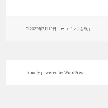
投
弊社の求人状況 に
2022年7月19日
コメントを残す
稿
日:
Proudly powered by WordPress