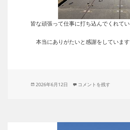
皆な頑張って仕事に打ち込んでくれています
本当にありがたいと感謝をしていま
投
これぞ弊社の技だ！ に
2026年6月12日
コメントを残す
稿
日: