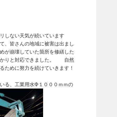
！
リしない天気が続いています
て、皆さんの地域に被害は出まし
めが崩壊していた箇所を修繕した
っかりと対応できました。 自然
るために努力を続けていきます！
いる、工業用水Φ１０００ｍｍの