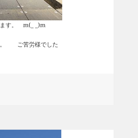
。 m(_ _)m
す。 ご苦労様でした