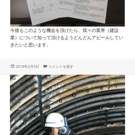
今後もこのような機会を頂けたら、我々の業界（建設
業）について知って頂けるようどんどんアピールしてい
きたいと思います。
投
企業説明会のアンケートの回答を読んで に
2018年2月5日
コメントを残す
稿
日: