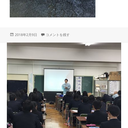
投
今回は『UMEちゃん』です！ に
2018年2月9日
コメントを残す
稿
日: