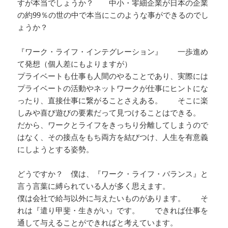
すが本当でしょうか？ 中小・零細企業が日本の企業
の約99％の世の中で本当にこのような事ができるのでし
ょうか？
『ワーク・ライフ・インテグレーション』 一歩進め
て発想（個人差にもよりますが）
プライベートも仕事も人間のやることであり、実際には
プライベートの活動やネットワークが仕事にヒントにな
ったり、直接仕事に繋がることさえある。 そこに楽
しみや喜び遊びの要素だって見つけることはできる。
だから、ワークとライフをきっちり分離してしまうので
はなく、その接点をもち両方を結びつけ、人生を有意義
にしようとする姿勢。
どうですか？ 僕は、『ワーク・ライフ・バランス』と
言う言葉に縛られている人が多く思えます。
僕は会社で給与以外に与えたいものがあります。 そ
れは『遣り甲斐・生きがい』です。 できれば仕事を
通して与えることができればと考えています。