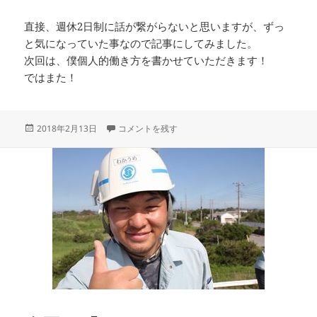
直接、週休2日制に話が繋がらないと思いますが、ずっ
と気になっていた事なので記事にしてみました。
次回は、僕個人的働き方を書かせていただきます！
ではまた！
投
働き方について に
2018年2月13日
コメントを残す
稿
日: