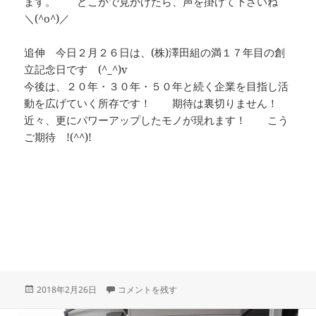
ます。 どこかで見かけたら、声を掛けて下さいね
＼(^o^)／
追伸 今日２月２６日は、(株)澤田組の満１７年目の創
立記念日です (^_^)v
今後は、２０年・３０年・５０年と続く企業を目指し活
動を広げていく所存です！ 期待は裏切りません！
近々、更にパワーアップしたモノが現れます！ こう
ご期待 !(^^)!
投
2月24日(土） 九十九里イワシ祭り に
2018年2月26日
コメントを残す
稿
日: