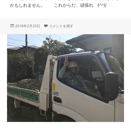
かもしれません。 これからだ、頑張れ (^^)/
投
新入社員の『SYOU子』です に
2018年2月23日
コメントを残す
稿
日: