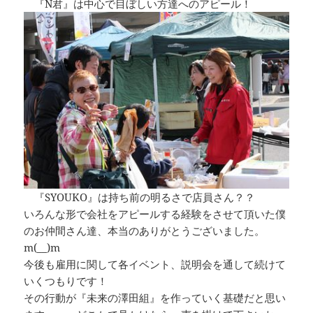
『N君』は中心で目ぼしい方達へのアピール！
『SYOUKO』は持ち前の明るさで店員さん？？
いろんな形で会社をアピールする経験をさせて頂いた僕
のお仲間さん達、本当のありがとうございました。
m(__)m
今後も雇用に関して各イベント、説明会を通して続けて
いくつもりです！
その行動が『未来の澤田組』を作っていく基礎だと思い