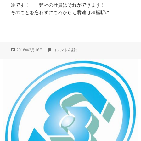
達です！ 弊社の社員はそれができます！
そのことを忘れずにこれからも君達は積極駅に
投
今回は『ウッチー』です。 に
2018年2月16日
コメントを残す
稿
日: