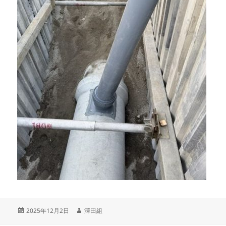
投
作
2025年12月2日
澤田組
稿
成