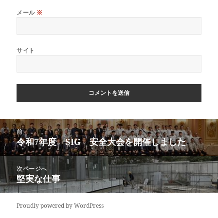
メール
※
サイト
投
前
稿
令和7年度 SIG 安全大会を開催しました
前
ナ
の
ビ
投
次ページへ
ゲ
稿:
堅実な仕事
次
ー
の
シ
投
ョ
Proudly powered by WordPress
稿: