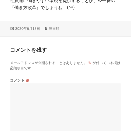
社員達に働きやすい環境を提供することが、今一番の
『働き方改革』でしょうね (^^)
投
作
2020年6月15日
澤田組
稿
成
日:
者
コメントを残す
メールアドレスが公開されることはありません。
※
が付いている欄は
必須項目です
コメント
※