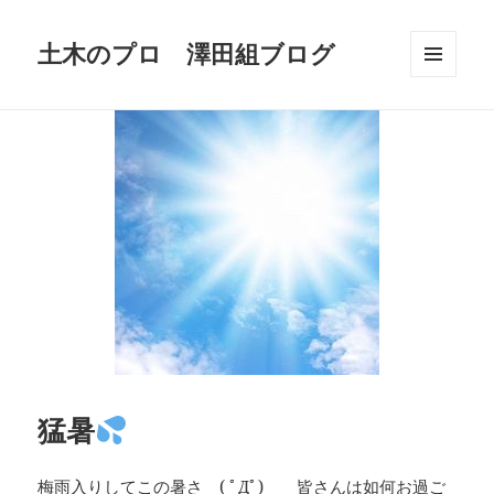
土木のプロ 澤田組ブログ
メニュ
ーとウ
ィジェ
ット
猛暑
梅雨入りしてこの暑さ ( ﾟДﾟ) 皆さんは如何お過ご