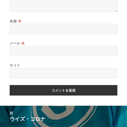
名前
※
メール
※
サイト
投
前
稿
ウイズ・コロナ
前
ナ
の